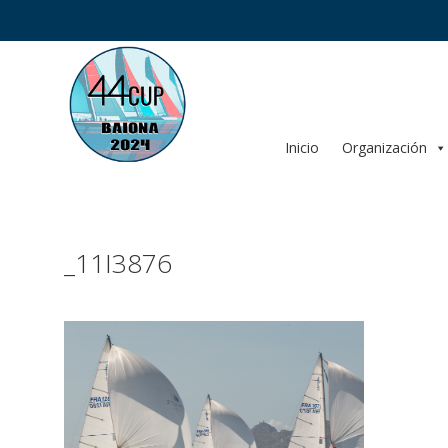
Saltar
al
contenido
Inicio
Organización
_11I3876