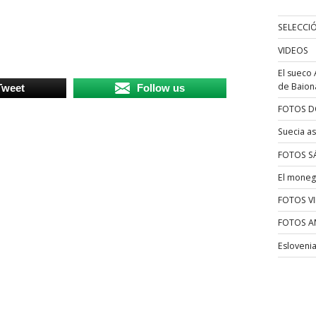
SELECCI
VIDEOS
El sueco 
de Baion
Tweet
Follow us
FOTOS D
Suecia as
FOTOS S
El moneg
FOTOS V
FOTOS A
Esloveni