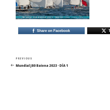
Share on Facebook
Navegación
Previous
PREVIOUS
de
Post
Mundial J80 Baiona 2023 · DÍA 1
entradas