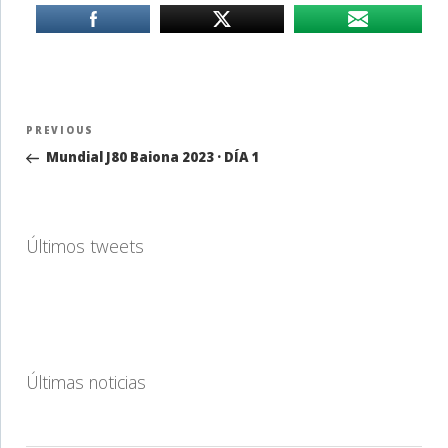
Navegación
Previous
PREVIOUS
de
Post
Mundial J80 Baiona 2023 · DÍA 1
entradas
Últimos tweets
Últimas noticias