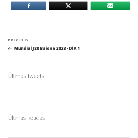
Navegación
Previous
PREVIOUS
de
Post
Mundial J80 Baiona 2023 · DÍA 1
entradas
Últimos tweets
Últimas noticias