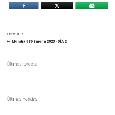
Navegación
Previous
PREVIOUS
de
Post
Mundial J80 Baiona 2023 · DÍA 2
entradas
Últimos tweets
Últimas noticias