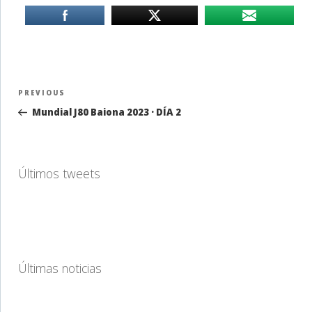
Navegación
Previous
PREVIOUS
de
Post
Mundial J80 Baiona 2023 · DÍA 2
entradas
Últimos tweets
Últimas noticias