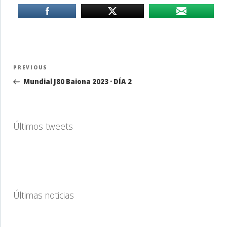
Navegación
Previous
PREVIOUS
de
Post
Mundial J80 Baiona 2023 · DÍA 2
entradas
Últimos tweets
Últimas noticias