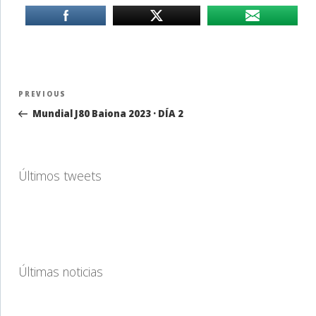
Navegación
Previous
PREVIOUS
de
Post
Mundial J80 Baiona 2023 · DÍA 2
entradas
Últimos tweets
Últimas noticias