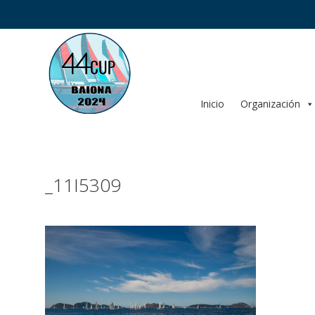
Saltar
al
contenido
Inicio
Organización
_11I5309