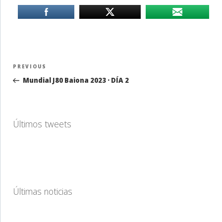
Navegación
Previous
PREVIOUS
de
Post
Mundial J80 Baiona 2023 · DÍA 2
entradas
Últimos tweets
Últimas noticias