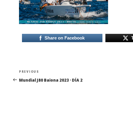
Share on Facebook
Navegación
Previous
PREVIOUS
de
Post
Mundial J80 Baiona 2023 · DÍA 2
entradas