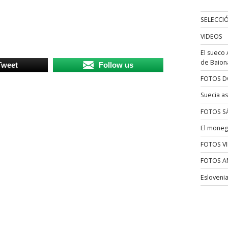
SELECCI
VIDEOS
El sueco 
de Baion
Tweet
Follow us
FOTOS D
Suecia as
FOTOS S
El moneg
FOTOS V
FOTOS A
Esloveni