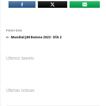
Navegación
Previous
PREVIOUS
de
Post
Mundial J80 Baiona 2023 · DÍA 2
entradas
Últimos tweets
Últimas noticias