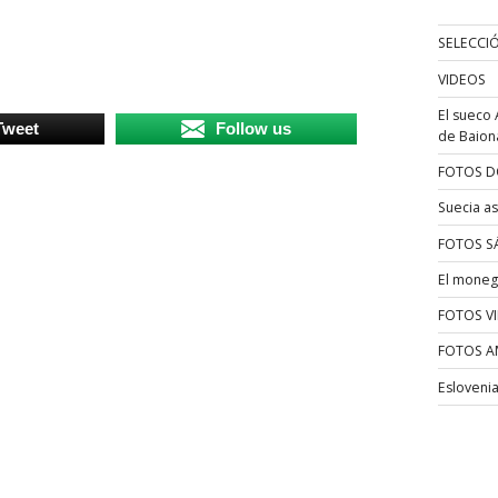
SELECCI
VIDEOS
El sueco 
Tweet
Follow us
de Baion
FOTOS D
Suecia as
FOTOS S
El moneg
FOTOS V
FOTOS A
Esloveni