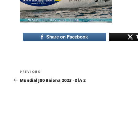
Share on Facebook
Navegación
Previous
PREVIOUS
de
Post
Mundial J80 Baiona 2023 · DÍA 2
entradas