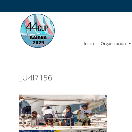
Saltar
al
contenido
Inicio
Organización
_U4I7156