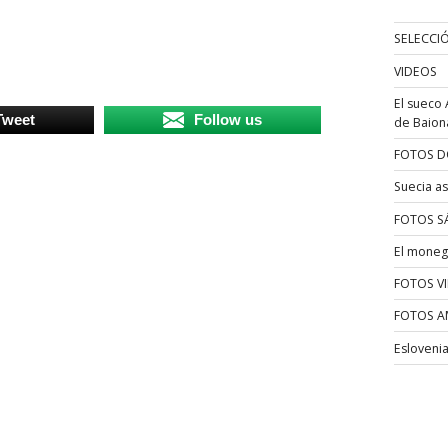
SELECCI
VIDEOS
El sueco 
Tweet
Follow us
de Baion
FOTOS D
Suecia as
FOTOS S
El moneg
FOTOS V
FOTOS A
Esloveni