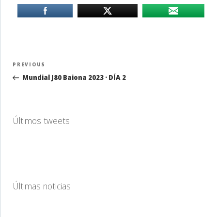
Navegación
Previous
PREVIOUS
de
Post
Mundial J80 Baiona 2023 · DÍA 2
entradas
Últimos tweets
Últimas noticias