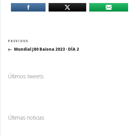
Navegación
Previous
PREVIOUS
de
Post
Mundial J80 Baiona 2023 · DÍA 2
entradas
Últimos tweets
Últimas noticias