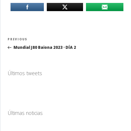
Navegación
Previous
PREVIOUS
de
Post
Mundial J80 Baiona 2023 · DÍA 2
entradas
Últimos tweets
Últimas noticias