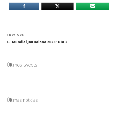
Navegación
Previous
PREVIOUS
de
Post
Mundial J80 Baiona 2023 · DÍA 2
entradas
Últimos tweets
Últimas noticias