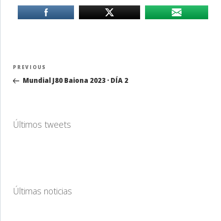
Navegación
Previous
PREVIOUS
de
Post
Mundial J80 Baiona 2023 · DÍA 2
entradas
Últimos tweets
Últimas noticias