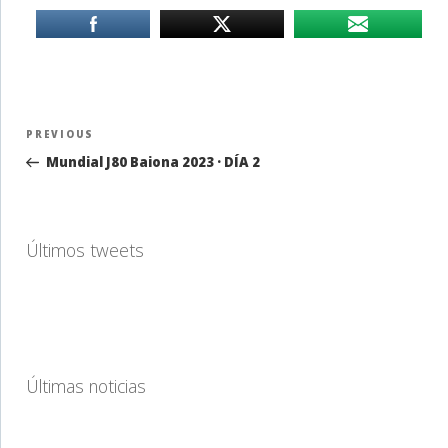
Navegación
Previous
PREVIOUS
de
Post
Mundial J80 Baiona 2023 · DÍA 2
entradas
Últimos tweets
Últimas noticias