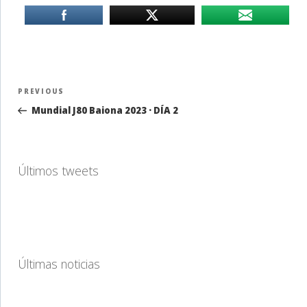
Navegación
Previous
PREVIOUS
de
Post
Mundial J80 Baiona 2023 · DÍA 2
entradas
Últimos tweets
Últimas noticias