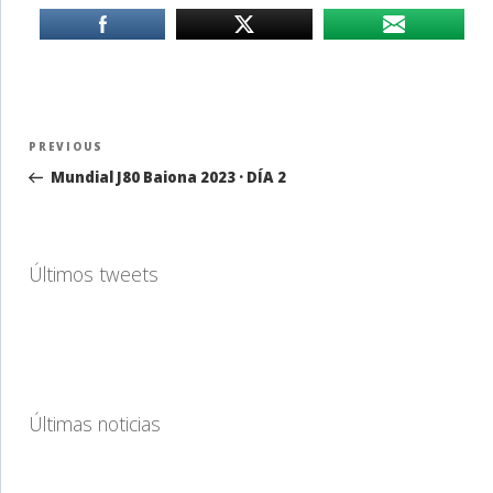
Navegación
Previous
PREVIOUS
de
Post
Mundial J80 Baiona 2023 · DÍA 2
entradas
Últimos tweets
Últimas noticias