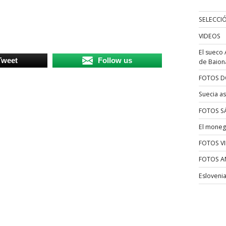
SELECCI
VIDEOS
El sueco 
Tweet
Follow us
de Baion
FOTOS D
Suecia as
FOTOS S
El moneg
FOTOS V
FOTOS A
Esloveni