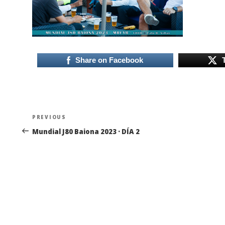
Share on Facebook
Navegación
Previous
PREVIOUS
de
Post
Mundial J80 Baiona 2023 · DÍA 2
entradas