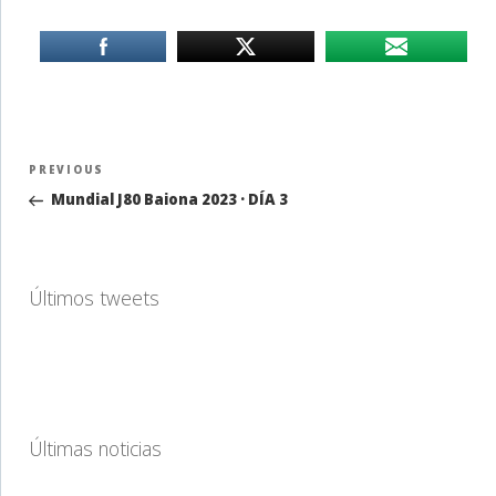
Navegación
Previous
PREVIOUS
de
Post
Mundial J80 Baiona 2023 · DÍA 3
entradas
Últimos tweets
Últimas noticias