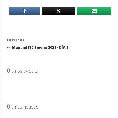
Navegación
Previous
PREVIOUS
de
Post
Mundial J80 Baiona 2023 · DÍA 3
entradas
Últimos tweets
Últimas noticias