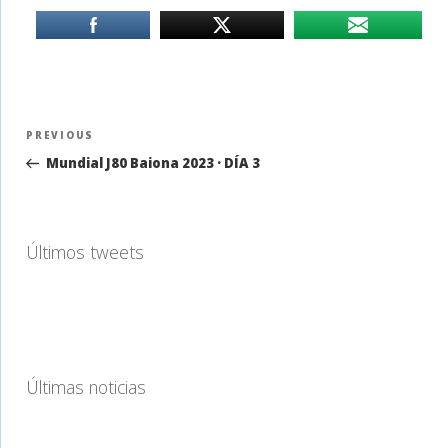
Navegación
Previous
PREVIOUS
de
Post
Mundial J80 Baiona 2023 · DÍA 3
entradas
Últimos tweets
Últimas noticias