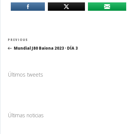
Navegación
Previous
PREVIOUS
de
Post
Mundial J80 Baiona 2023 · DÍA 3
entradas
Últimos tweets
Últimas noticias