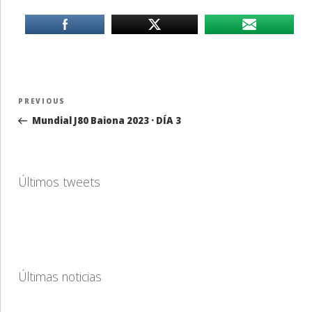
Navegación
Previous
PREVIOUS
de
Post
Mundial J80 Baiona 2023 · DÍA 3
entradas
Últimos tweets
Últimas noticias