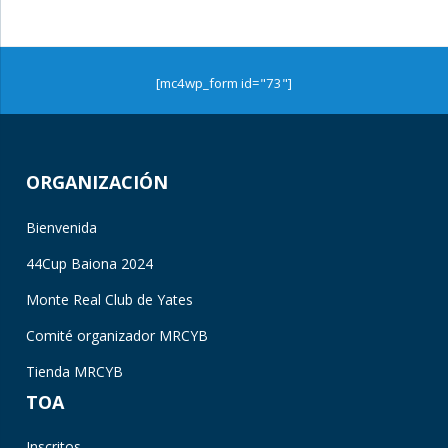
[mc4wp_form id="73"]
ORGANIZACIÓN
Bienvenida
44Cup Baiona 2024
Monte Real Club de Yates
Comité organizador MRCYB
Tienda MRCYB
TOA
Inscritos