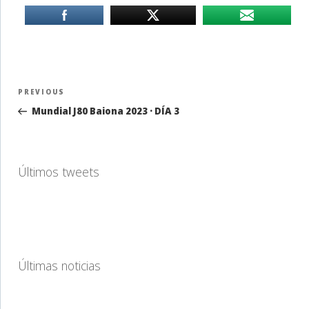
Navegación
Previous
PREVIOUS
de
Post
Mundial J80 Baiona 2023 · DÍA 3
entradas
Últimos tweets
Últimas noticias