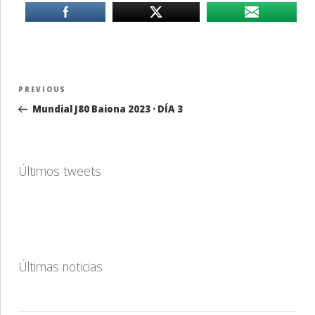
Navegación
Previous
PREVIOUS
de
Post
Mundial J80 Baiona 2023 · DÍA 3
entradas
Últimos tweets
Últimas noticias