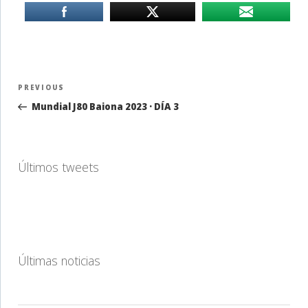
Navegación
Previous
PREVIOUS
de
Post
Mundial J80 Baiona 2023 · DÍA 3
entradas
Últimos tweets
Últimas noticias