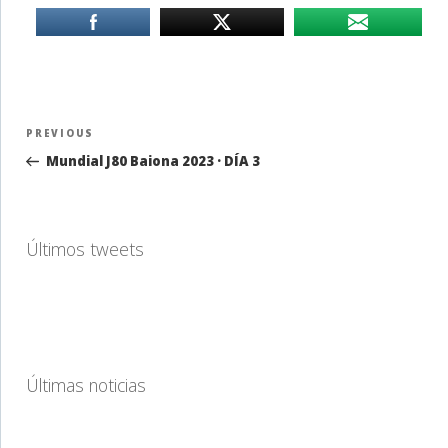
Navegación
Previous
PREVIOUS
de
Post
Mundial J80 Baiona 2023 · DÍA 3
entradas
Últimos tweets
Últimas noticias