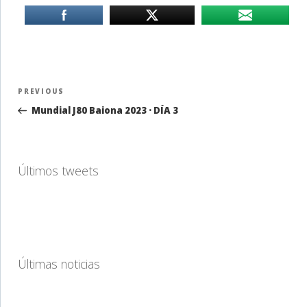
Navegación
Previous
PREVIOUS
de
Post
Mundial J80 Baiona 2023 · DÍA 3
entradas
Últimos tweets
Últimas noticias