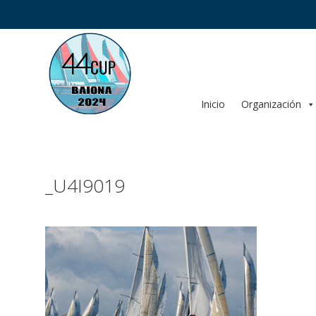
Saltar
al
contenido
Inicio
Organización
_U4I9019