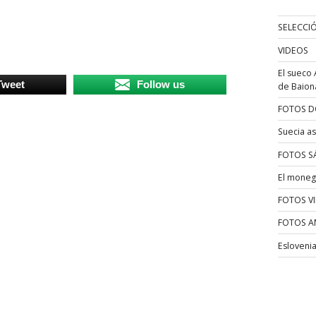
SELECCI
VIDEOS
El sueco 
Tweet
Follow us
de Baion
FOTOS D
Suecia as
FOTOS S
El moneg
FOTOS V
FOTOS A
Esloveni