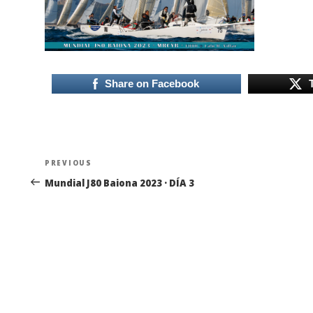
Share on Facebook
Navegación
Previous
PREVIOUS
de
Post
Mundial J80 Baiona 2023 · DÍA 3
entradas