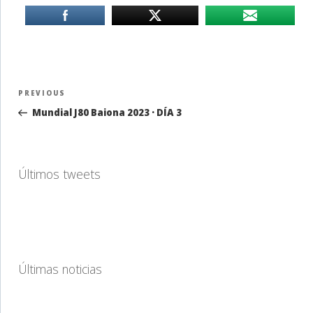
Navegación
Previous
PREVIOUS
de
Post
Mundial J80 Baiona 2023 · DÍA 3
entradas
Últimos tweets
Últimas noticias