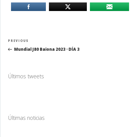
Navegación
Previous
PREVIOUS
de
Post
Mundial J80 Baiona 2023 · DÍA 3
entradas
Últimos tweets
Últimas noticias