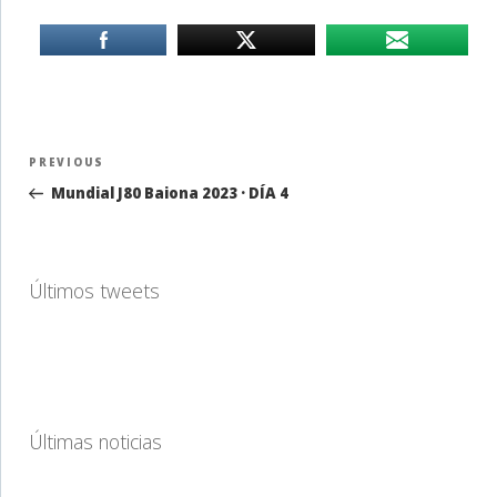
Navegación
Previous
PREVIOUS
de
Post
Mundial J80 Baiona 2023 · DÍA 4
entradas
Últimos tweets
Últimas noticias