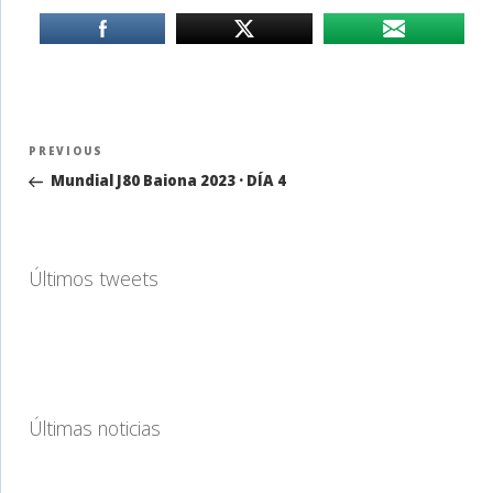
Navegación
Previous
PREVIOUS
de
Post
Mundial J80 Baiona 2023 · DÍA 4
entradas
Últimos tweets
Últimas noticias