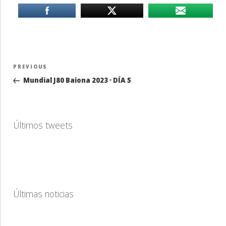
Navegación
Previous
PREVIOUS
de
Post
Mundial J80 Baiona 2023 · DÍA 5
entradas
Últimos tweets
Últimas noticias