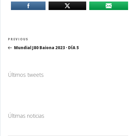
Navegación
Previous
PREVIOUS
de
Post
Mundial J80 Baiona 2023 · DÍA 5
entradas
Últimos tweets
Últimas noticias