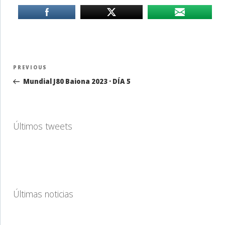
Navegación
Previous
PREVIOUS
de
Post
Mundial J80 Baiona 2023 · DÍA 5
entradas
Últimos tweets
Últimas noticias