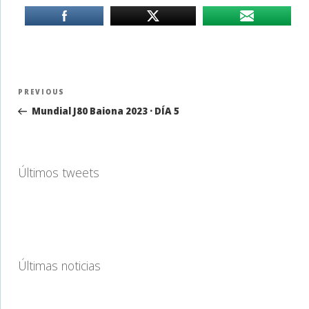
Navegación
Previous
PREVIOUS
de
Post
Mundial J80 Baiona 2023 · DÍA 5
entradas
Últimos tweets
Últimas noticias