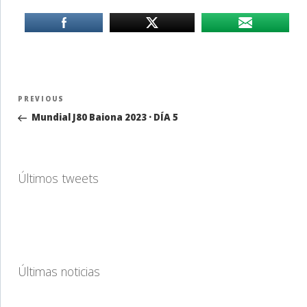
Navegación
Previous
PREVIOUS
de
Post
Mundial J80 Baiona 2023 · DÍA 5
entradas
Últimos tweets
Últimas noticias