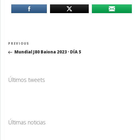
Navegación
Previous
PREVIOUS
de
Post
Mundial J80 Baiona 2023 · DÍA 5
entradas
Últimos tweets
Últimas noticias