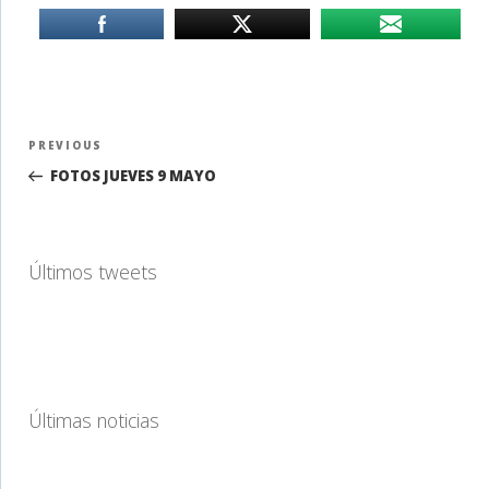
Navegación
Previous
PREVIOUS
de
Post
FOTOS JUEVES 9 MAYO
entradas
Últimos tweets
Últimas noticias