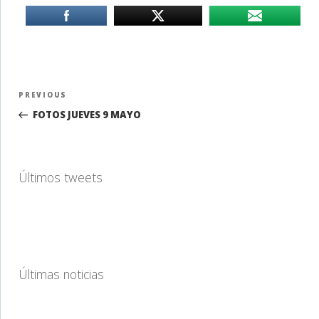
Navegación
Previous
PREVIOUS
de
Post
FOTOS JUEVES 9 MAYO
entradas
Últimos tweets
Últimas noticias