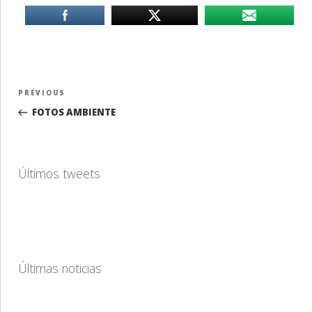
Navegación
Previous
PREVIOUS
de
Post
FOTOS AMBIENTE
entradas
Últimos tweets
Últimas noticias