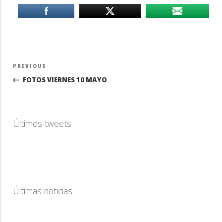
Navegación
Previous
PREVIOUS
de
Post
FOTOS VIERNES 10 MAYO
entradas
Últimos tweets
Últimas noticias