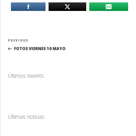
Navegación
Previous
PREVIOUS
de
Post
FOTOS VIERNES 10 MAYO
entradas
Últimos tweets
Últimas noticias