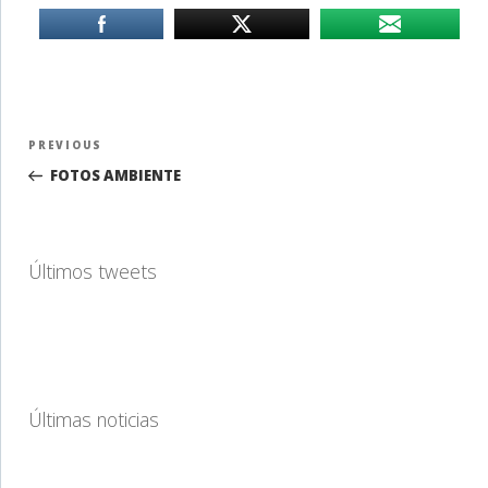
Navegación
Previous
PREVIOUS
de
Post
FOTOS AMBIENTE
entradas
Últimos tweets
Últimas noticias