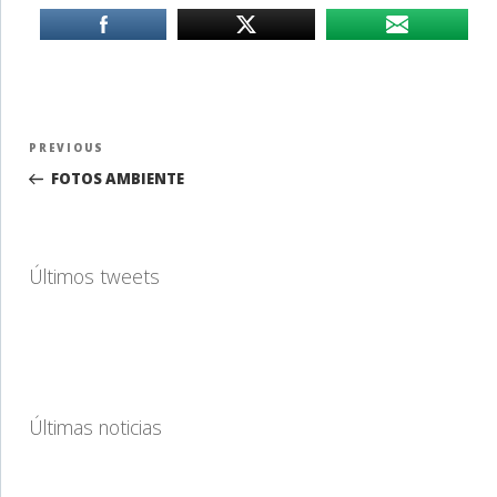
Navegación
Previous
PREVIOUS
de
Post
FOTOS AMBIENTE
entradas
Últimos tweets
Últimas noticias